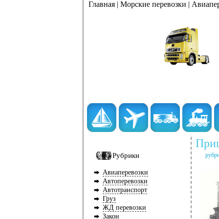
Главная
|
Морские перевозки
|
Авиапе
Приц
Рубрики
рубр
Авиаперевозки
Автоперевозки
Автотранспорт
Груз
ЖД перевозки
Закон