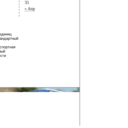
31
« Апр
единиц
тандартный
нспортная
бый
ости