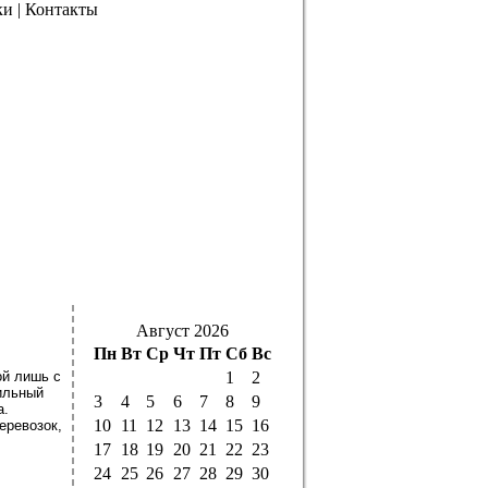
ки
|
Контакты
тавка грузов Ответственное дело!
Август 2026
Пн
Вт
Ср
Чт
Пт
Сб
Вс
ой лишь с
1
2
ильный
3
4
5
6
7
8
9
а.
10
11
12
13
14
15
16
еревозок,
17
18
19
20
21
22
23
24
25
26
27
28
29
30