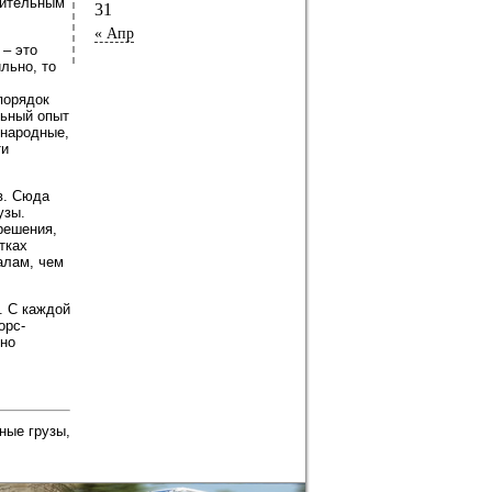
чительным
31
« Апр
– это
льно, то
порядок
льный опыт
ународные,
ти
в. Сюда
узы.
решения,
тках
алам, чем
. С каждой
орс-
нно
ные грузы
,