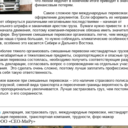
что любой недочет в конечном итоге приводит к зна
финансовым потерям.
Самое сложное при международных перевозках 
оформление документов. Если оформить их неправи
ет обернуться различными негативными последствиями – начиная от
льного штрафа и заканчивая арестом груза. Бумаги нужно привести в 
начала движения, поэтому компания-перевозчик обязана иметь значите
сфере. Внутренние смешанные перевозки организовать легче, чем межд
как наша страна большая, то нужно соблюдать климатические особеннос
в, особенно это касается Сибири и Дальнего Востока.
иболее тяжело организовать смешанные перевозки нестандартных грузо
негабаритные и тяжеловесные предметы, скоропортящиеся и опасные гр
акая перевозка состоялась, необходимо получить соответствующие раз
ть декларации, согласовать вопрос о сопровождении на отдельных учас
ния. Это сделать очень сложно, поэтому лучше заплатить профессион
а себя такую ответственность.
мое важное при смешанных перевозках – это наличие страхового полиса
огрузкой, сменой вида транспорта и пересечения границы вероятность ф
пропорционально увеличивается. Лучше застраховать груз, чем постоя
ться о его сохранности.
декларация
,
застраховать груз
,
международные перевозки
,
нестандарт
:
ация перевозок
,
транспортная компания
,
трудности
,
форс-мажор
ОО «СЕО-МиРу»