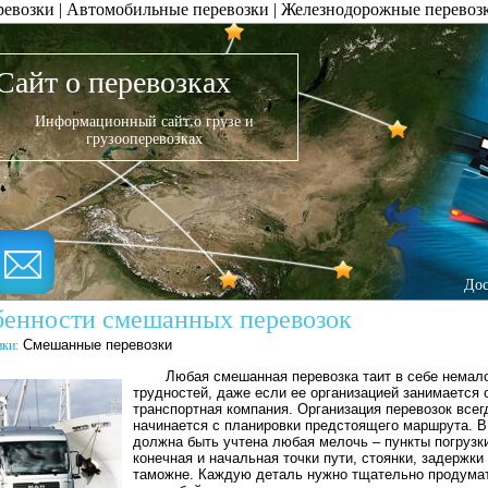
ревозки
|
Автомобильные перевозки
|
Железнодорожные перевоз
Сайт о перевозках
Информационный сайт о грузе и
грузооперевозках
Дос
енности смешанных перевозок
Смешанные перевозки
ики:
Любая смешанная перевозка таит в себе немал
трудностей, даже если ее организацией занимается 
транспортная компания. Организация перевозок всег
начинается с планировки предстоящего маршрута. В
должна быть учтена любая мелочь – пункты погрузк
конечная и начальная точки пути, стоянки, задержки
таможне. Каждую деталь нужно тщательно продумат