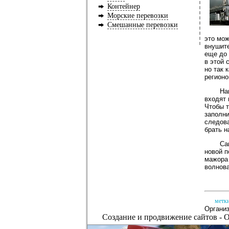
Контейнер
Морские перевозки
Смешанные перевозки
это мож
внушите
еще до 
в этой 
но так 
регионо
На
входят 
Чтобы т
заполни
следова
брать н
Са
новой п
мажора 
волнова
метки
Организ
Создание и
продвижение сайтов
-
О