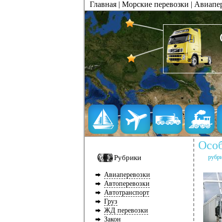
Главная
|
Морские перевозки
|
Авиапе
Особ
Рубрики
рубр
Авиаперевозки
Автоперевозки
Автотранспорт
Груз
ЖД перевозки
Закон