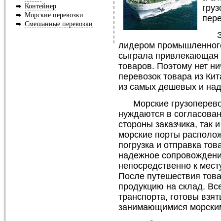
Контейнер
груз
Морские перевозки
пере
Смешанные перевозки
лидером промышленного
сыграла привлекающая 
товаров. Поэтому нет ни
перевозок товара из Кит
из самых дешевых и над
Морские грузоперево
нуждаются в согласованн
стороны заказчика, так 
морские порты располо
погрузка и отправка тов
надежное сопровождение
непосредственно к мест
После путешествия тов
продукцию на склад. Вс
транспорта, готовы взят
занимающимися морским