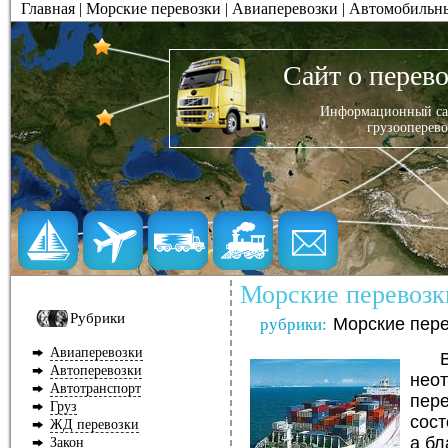
Главная
|
Морские перевозки
|
Авиаперевозки
|
Автомобильны
Сайт о перев
Информационный сай
грузооперево
Морские перевозк
Рубрики
Морские пер
рубрики:
Авиаперевозки
Автоперевозки
нео
Автотранспорт
пере
Груз
сост
ЖД перевозки
а бл
Закон